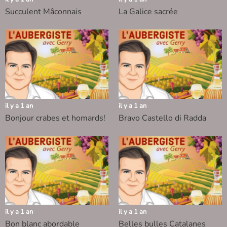
Succulent Mâconnais
La Galice sacrée
il y a 1 an
il y a 1 an
Bonjour crabes et homards!
Bravo Castello di Radda
il y a 1 an
il y a 1 an
Bon blanc abordable
Belles bulles Catalanes