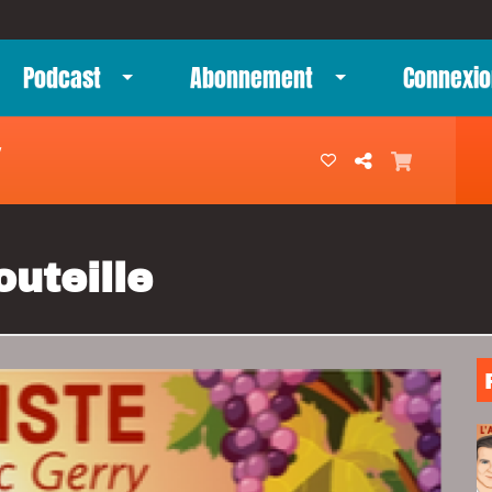
Podcast
Abonnement
Connexio
Y
outeille