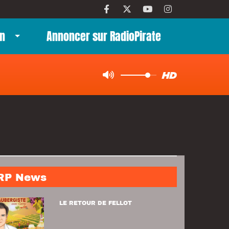
n
Annoncer sur RadioPirate
RP News
LE RETOUR DE FELLOT