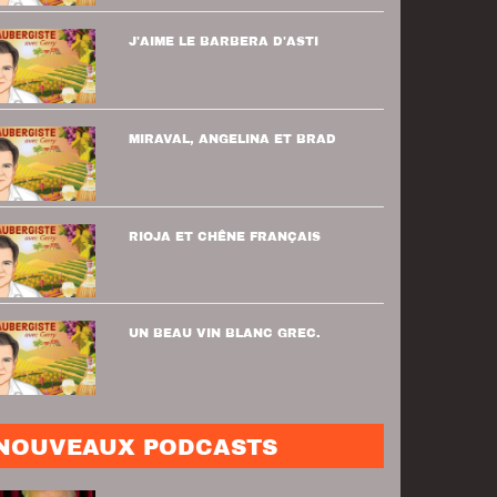
J'AIME LE BARBERA D'ASTI
MIRAVAL, ANGELINA ET BRAD
RIOJA ET CHÊNE FRANÇAIS
UN BEAU VIN BLANC GREC.
NOUVEAUX PODCASTS