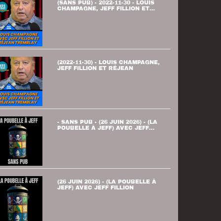
(SANS PUB) - 2022-11-30 - LOUIS
CHAMPAGNE, JEFF FILLION ET
RÉJEAN
(2022-11-30) - LOUIS CHAMPAGNE,
JEFF FILLION ET RÉJEAN
- SANS PUB - (26 JUIN 2026) - (LA
POUBELLE À JEFF) AVEC JEFF
FILLION
(26 JUIN 2026) - (LA POUBELLE À
JEFF) AVEC JEFF FILLION