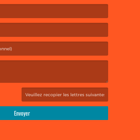
(Captcha invalide. )
Envoyer