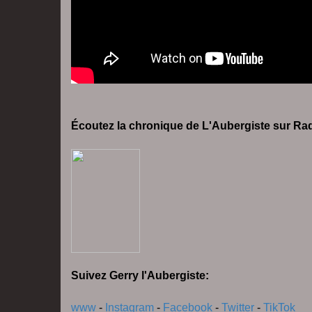
Écoutez la chronique de L'Aubergiste sur Ra
Suivez Gerry l'Aubergiste:
www
-
Instagram
-
Facebook
-
Twitter
-
TikTok