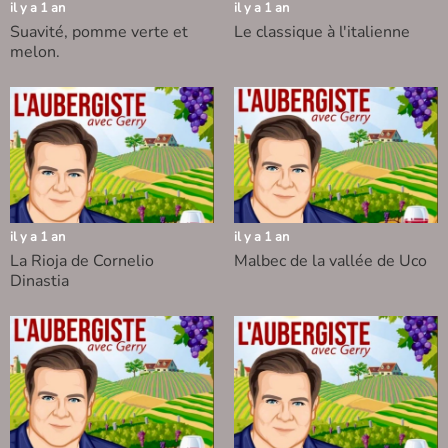
il y a 1 an
il y a 1 an
Suavité, pomme verte et
Le classique à l'italienne
melon.
il y a 1 an
il y a 1 an
La Rioja de Cornelio
Malbec de la vallée de Uco
Dinastia