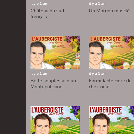
il y a 1 an
il y a 1 an
Château du sud
Un Morgon musclé
français
il y a 1 an
il y a 1 an
Belle souplesse d'un
Formidable cidre de
Montepulciano
chez-nous.
d'abruzzo