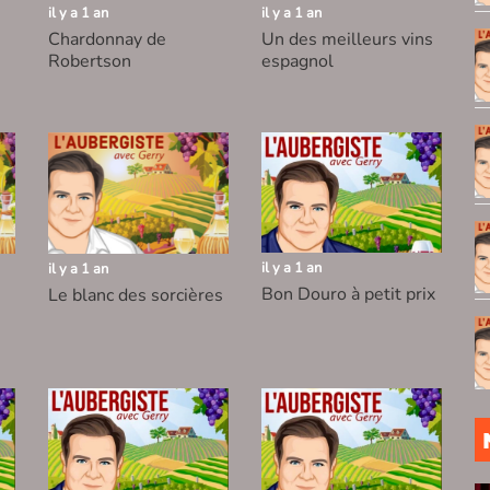
il y a 1 an
il y a 1 an
Chardonnay de
Un des meilleurs vins
Robertson
espagnol
il y a 1 an
il y a 1 an
Bon Douro à petit prix
Le blanc des sorcières