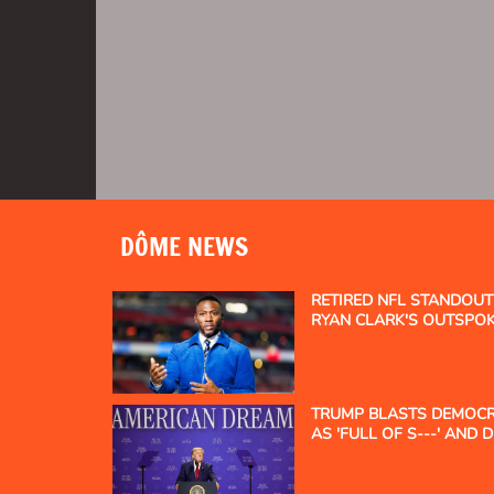
DÔME NEWS
RETIRED NFL STANDOU
RYAN CLARK'S OUTSPO
ROLE IN ESPN EXIT
TRUMP BLASTS DEMOCRA
AS 'FULL OF S---' AND
'FOR COMMUNISM'