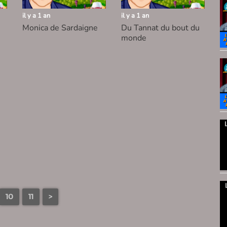
il y a 1 an
il y a 1 an
Monica de Sardaigne
Du Tannat du bout du
monde
10
11
>