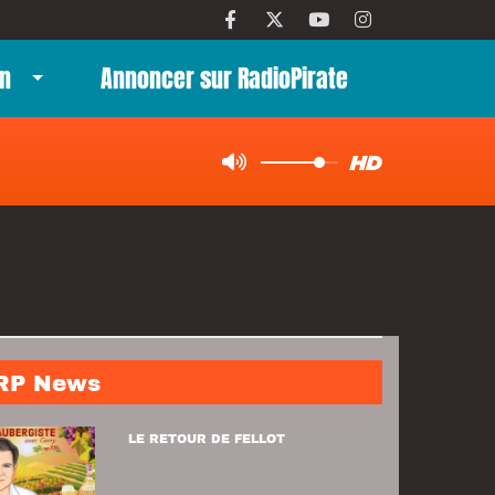
n
Annoncer sur RadioPirate
RP News
LE RETOUR DE FELLOT