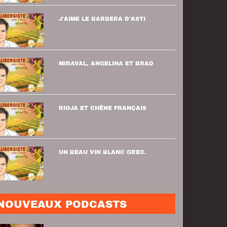
J'AIME LE BARBERA D'ASTI
MIRAVAL, ANGELINA ET BRAD
RIOJA ET CHÊNE FRANÇAIS
UN BEAU VIN BLANC GREC.
NOUVEAUX PODCASTS