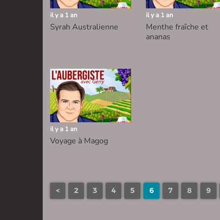
il y a 1 an
il y a 1 an
Syrah Australienne
Menthe fraîche et
ananas
il y a 1 an
Voyage à Magog
<
2
3
4
5
6
7
8
9