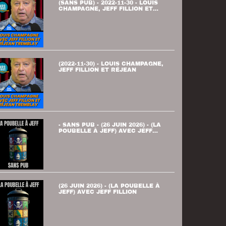
(SANS PUB) - 2022-11-30 - LOUIS
CHAMPAGNE, JEFF FILLION ET
RÉJEAN
(2022-11-30) - LOUIS CHAMPAGNE,
JEFF FILLION ET RÉJEAN
- SANS PUB - (26 JUIN 2026) - (LA
POUBELLE À JEFF) AVEC JEFF
FILLION
(26 JUIN 2026) - (LA POUBELLE À
JEFF) AVEC JEFF FILLION