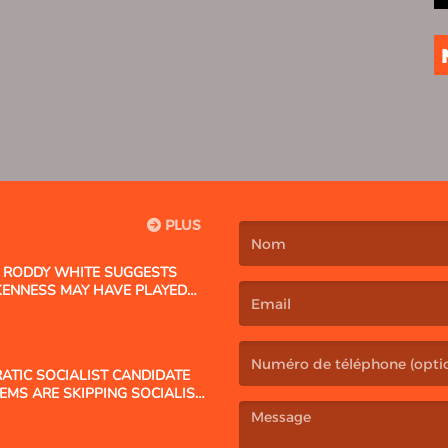
PLUS
T RODDY WHITE SUGGESTS
(Le nom est obligatoire. )
KENNESS MAY HAVE PLAYED
(L’email est obligatoire. )
TIC SOCIALIST CANDIDATE
 DEMS ARE SKIPPING SOCIALISM