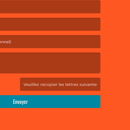
(Captcha invalide. )
Envoyer