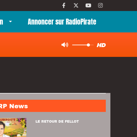
n
Annoncer sur RadioPirate
RP News
LE RETOUR DE FELLOT