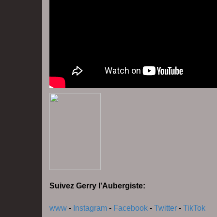
Suivez Gerry l'Aubergiste:
www
-
Instagram
-
Facebook
-
Twitter
-
TikTok