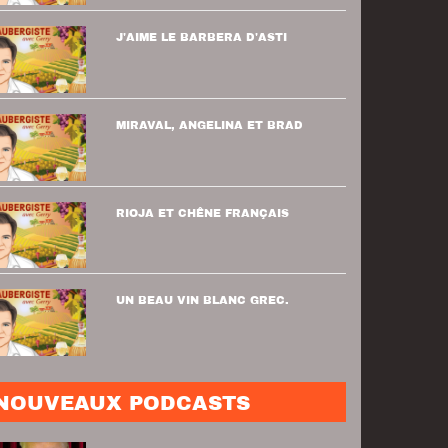
J'AIME LE BARBERA D'ASTI
MIRAVAL, ANGELINA ET BRAD
RIOJA ET CHÊNE FRANÇAIS
UN BEAU VIN BLANC GREC.
NOUVEAUX PODCASTS