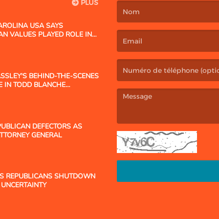
PLUS
AROLINA USA SAYS
(Le nom est obligatoire. )
AN VALUES PLAYED ROLE IN
(L’email est obligatoire. )
ASSLEY'S BEHIND-THE-SCENES
E IN TODD BLANCHE
PUBLICAN DEFECTORS AS
(Le message est obligatoire. )
ATTORNEY GENERAL
DS REPUBLICANS SHUTDOWN
 UNCERTAINTY