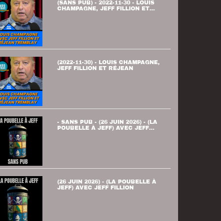
(SANS PUB) - 2022-11-30 - LOUIS
CHAMPAGNE, JEFF FILLION ET
RÉJEAN
(2022-11-30) - LOUIS CHAMPAGNE,
JEFF FILLION ET RÉJEAN
- SANS PUB - (26 JUIN 2026) - (LA
POUBELLE À JEFF) AVEC JEFF
FILLION
(26 JUIN 2026) - (LA POUBELLE À
JEFF) AVEC JEFF FILLION