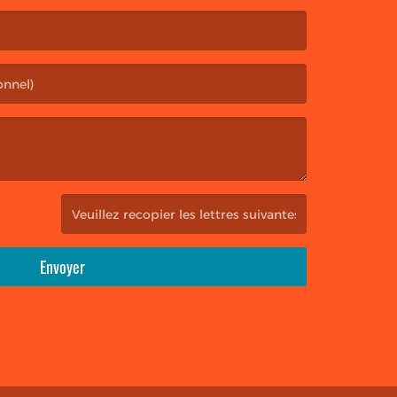
(Captcha invalide. )
Envoyer