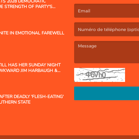
CTS 2028 DEMOCRATIC
(Le nom est obligatoire. )
UE STRENGTH OF PARTY'S
(L’email est obligatoire. )
NITE IN EMOTIONAL FAREWELL
ILL HAS HER SUNDAY NIGHT
(Le message est obligatoire. )
AWKWARD JIM HARBAUGH &
E!
TER DEADLY 'FLESH-EATING'
OUTHERN STATE