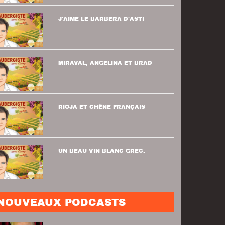
J'AIME LE BARBERA D'ASTI
MIRAVAL, ANGELINA ET BRAD
RIOJA ET CHÊNE FRANÇAIS
UN BEAU VIN BLANC GREC.
NOUVEAUX PODCASTS