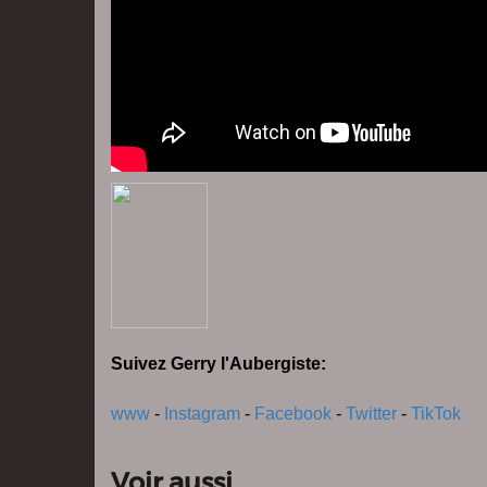
Suivez Gerry l'Aubergiste:
www
-
Instagram
-
Facebook
-
Twitter
-
TikTok
Voir aussi