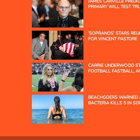
JAMES CARVILLE PREDI
PRIMARY WILL TEST TR
SOCIALIST WING
‘SOPRANOS’ STARS REU
FOR VINCENT PASTORE
CARRIE UNDERWOOD ST
FOOTBALL FASTBALL, 
BAYWATCH LIVVY DUNN
BEACHGOERS WARNED AF
BACTERIA KILLS 5 IN S