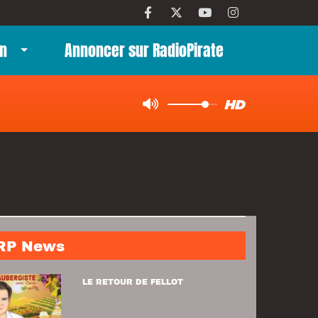
n
Annoncer sur RadioPirate
RP News
LE RETOUR DE FELLOT