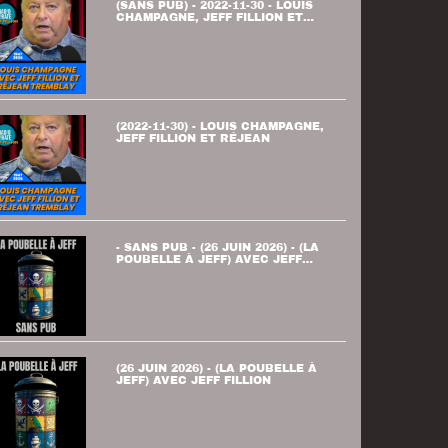
(SANS PUB) - 2022-11-30 - LOUIS
CHAMPAGNE, JEFF FILLION ET
RÉJEAN
(2022-11-30) - LOUIS CHAMPAGNE,
JEFF FILLION ET RÉJEAN
- SANS PUB - (26 JUIN 2026) - (LA
POUBELLE À JEFF) AVEC JEFF
FILLION
(26 JUIN 2026) - (LA POUBELLE À
JEFF) AVEC JEFF FILLION